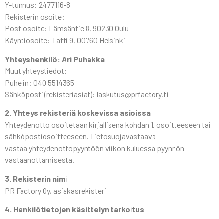
Y-tunnus: 2477116-8
Rekisterin osoite:
Postiosoite: Lämsäntie 8, 90230 Oulu
Käyntiosoite: Tatti 9, 00760 Helsinki
Yhteyshenkilö: Ari Puhakka
Muut yhteystiedot:
Puhelin: 040 5514365
Sähköposti (rekisteriasiat): laskutus@prfactory.fi
2. Yhteys rekisteriä koskevissa asioissa
Yhteydenotto osoitetaan kirjallisena kohdan 1. osoitteeseen tai
sähköpostiosoitteeseen. Tietosuojavastaava
vastaa yhteydenottopyyntöön viikon kuluessa pyynnön
vastaanottamisesta.
3. Rekisterin nimi
PR Factory Oy, asiakasrekisteri
4. Henkilötietojen käsittelyn tarkoitus