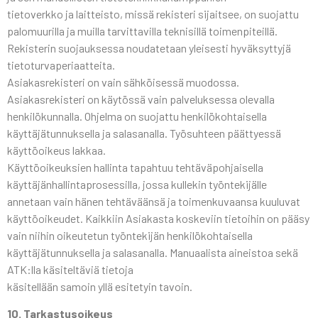
tietoverkko ja laitteisto, missä rekisteri sijaitsee, on suojattu
palomuurilla ja muilla tarvittavilla teknisillä toimenpiteillä.
Rekisterin suojauksessa noudatetaan yleisesti hyväksyttyjä
tietoturvaperiaatteita.
Asiakasrekisteri on vain sähköisessä muodossa.
Asiakasrekisteri on käytössä vain palveluksessa olevalla
henkilökunnalla. Ohjelma on suojattu henkilökohtaisella
käyttäjätunnuksella ja salasanalla. Työsuhteen päättyessä
käyttöoikeus lakkaa.
Käyttöoikeuksien hallinta tapahtuu tehtäväpohjaisella
käyttäjänhallintaprosessilla, jossa kullekin työntekijälle
annetaan vain hänen tehtäväänsä ja toimenkuvaansa kuuluvat
käyttöoikeudet. Kaikkiin Asiakasta koskeviin tietoihin on pääsy
vain niihin oikeutetun työntekijän henkilökohtaisella
käyttäjätunnuksella ja salasanalla. Manuaalista aineistoa sekä
ATK:lla käsiteltäviä tietoja
käsitellään samoin yllä esitetyin tavoin.
10. Tarkastusoikeus