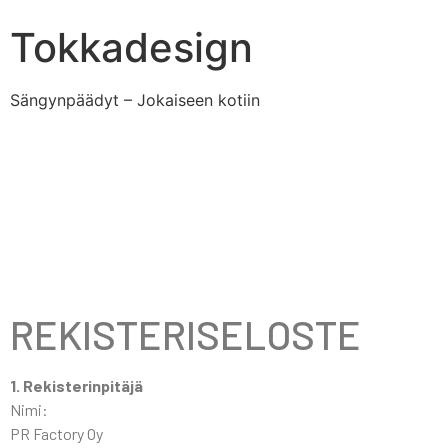
Tokkadesign
Sängynpäädyt – Jokaiseen kotiin
REKISTERISELOSTE
1. Rekisterinpitäjä
Nimi:
PR Factory Oy