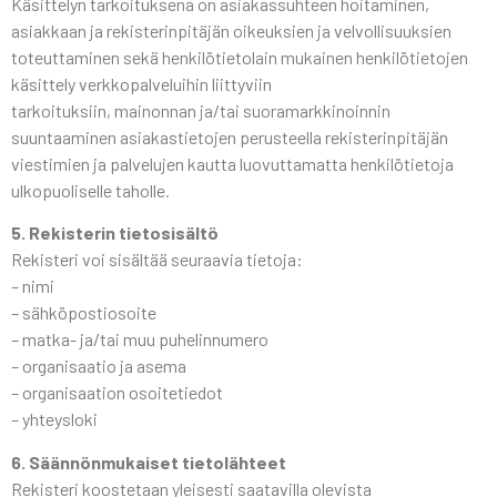
Käsittelyn tarkoituksena on asiakassuhteen hoitaminen,
asiakkaan ja rekisterinpitäjän oikeuksien ja velvollisuuksien
toteuttaminen sekä henkilötietolain mukainen henkilötietojen
käsittely verkkopalveluihin liittyviin
tarkoituksiin, mainonnan ja/tai suoramarkkinoinnin
suuntaaminen asiakastietojen perusteella rekisterinpitäjän
viestimien ja palvelujen kautta luovuttamatta henkilötietoja
ulkopuoliselle taholle.
5. Rekisterin tietosisältö
Rekisteri voi sisältää seuraavia tietoja:
– nimi
– sähköpostiosoite
– matka- ja/tai muu puhelinnumero
– organisaatio ja asema
– organisaation osoitetiedot
– yhteysloki
6. Säännönmukaiset tietolähteet
Rekisteri koostetaan yleisesti saatavilla olevista