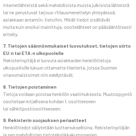
internetlähteistä sekä mahdollisista muista julkisista lähteistä
tai ne perustuvat tarjous-/tilausmenettelyn yhteydessä,
asiakkaan antamiin, tietoihin. Mikäli tiedot sisältävät
muita kuin ensiksi mainittuja, osoitelähteet on pääsääntöisesti
eritelty.
7. Tietojen säännönmukaiset luovutukset,
tietojen siirto
EU:n tai ETA:n ulkopuolelle
Rekisterinpitäjä ei luovuta asiakkaiden henkilötietoja
ulkopuolisille lukuun ottamatta tilanteita, joissa Suomen
viranomaistoimet niin edellyttävät.
8. Tietojen poistaminen
Tietoja voidaan poistaa henkilön vaatimuksesta. Muutospyyntö
osoitetaan kirjallisena kohdan 1. osoitteeseen
tai sähköpostiosoitteeseen.
9. Rekisterin suojauksen periaatteet
Henkilötiedot säilytetään luottamuksellisina. Rekisterinpitäjän
ja sen mahdollisten tietotekniikkakumppanien