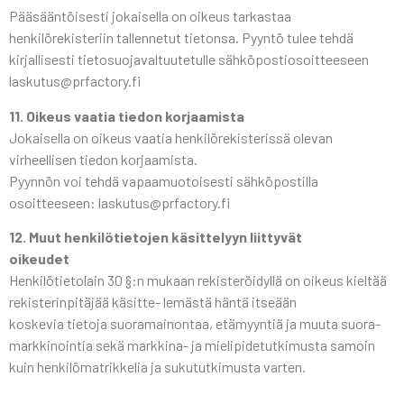
Pääsääntöisesti jokaisella on oikeus tarkastaa
henkilörekisteriin tallennetut tietonsa. Pyyntö tulee tehdä
kirjallisesti tietosuojavaltuutetulle sähköpostiosoitteeseen
laskutus@prfactory.fi
11. Oikeus vaatia tiedon korjaamista
Jokaisella on oikeus vaatia henkilörekisterissä olevan
virheellisen tiedon korjaamista.
Pyynnön voi tehdä vapaamuotoisesti sähköpostilla
osoitteeseen: laskutus@prfactory.fi
12. Muut henkilötietojen käsittelyyn liittyvät
oikeudet
Henkilötietolain 30 §:n mukaan rekisteröidyllä on oikeus kieltää
rekisterinpitäjää käsitte- lemästä häntä itseään
koskevia tietoja suoramainontaa, etämyyntiä ja muuta suora-
markkinointia sekä markkina- ja mielipidetutkimusta samoin
kuin henkilömatrikkelia ja sukututkimusta varten.